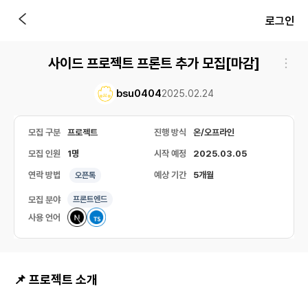
로그인
사이드 프로젝트 프론트 추가 모집[마감]
bsu0404
2025.02.24
모집 구분
프로젝트
진행 방식
온/오프라인
모집 인원
1명
시작 예정
2025.03.05
연락 방법
예상 기간
5개월
오픈톡
모집 분야
프론트엔드
사용 언어
📌 프로젝트 소개