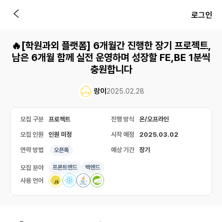
로그인
🔥[학원과외 플랫폼] 6개월간 진행한 장기 프로젝트,
남은 6개월 함께 실전 운영하며 성장할 FE,BE 1분씩
충원합니다
랑이
2025.02.28
모집 구분
프로젝트
진행 방식
온/오프라인
모집 인원
인원 미정
시작 예정
2025.03.02
연락 방법
예상 기간
장기
오픈톡
모집 분야
프론트엔드
백엔드
사용 언어