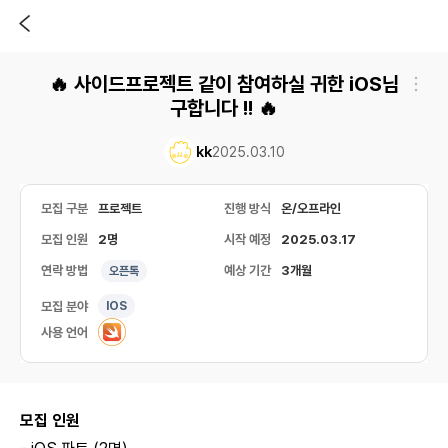
🔥 사이드프로젝트 같이 참여하실 귀한 iOS님
구합니다 !! 🔥
kk
2025.03.10
모집 구분
프로젝트
진행 방식
온/오프라인
모집 인원
2명
시작 예정
2025.03.17
연락 방법
예상 기간
3개월
오픈톡
모집 분야
IOS
사용 언어
모집 인원