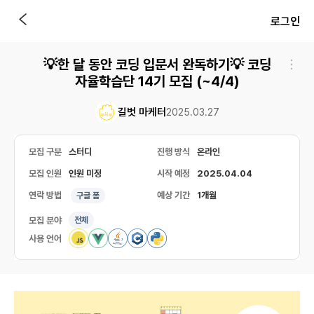
로그인
💡한 달 동안 코딩 입문서 완독하기💡 코딩
자율학습단 14기 모집 (~4/4)
길벗 마케터
2025.03.27
모집 구분
스터디
진행 방식
온라인
모집 인원
인원 미정
시작 예정
2025.04.04
연락 방법
예상 기간
1개월
구글 폼
모집 분야
전체
사용 언어