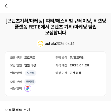
[콘텐츠기획/마케팅] 파티/페스티벌 큐레이팅, 티켓팅
플랫폼 FETE에서 콘텐츠 기획/마케팅 팀원
모집합니다
astala
2025.04.14
모집 구분
프로젝트
진행 방식
온/오프라인
모집 인원
인원 미정
시작 예정
2025.04.28
연락 방법
예상 기간
기간 미정
오픈톡
모집 분야
마케터
사용 언어
✅프로젝트 소개