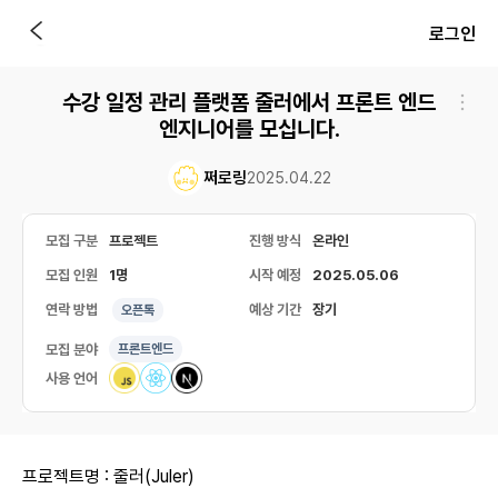
로그인
수강 일정 관리 플랫폼 줄러에서 프론트 엔드
엔지니어를 모십니다.
쩌로링
2025.04.22
모집 구분
프로젝트
진행 방식
온라인
모집 인원
1명
시작 예정
2025.05.06
연락 방법
예상 기간
장기
오픈톡
모집 분야
프론트엔드
사용 언어
프로젝트명 : 줄러(Juler)