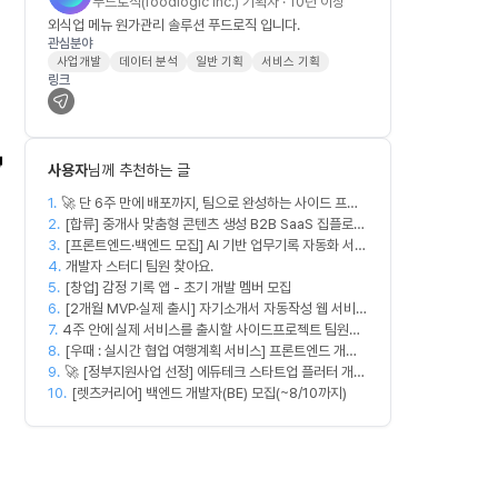
푸드로직(foodlogic Inc.) 기획자 · 10년 이상
외식업 메뉴 원가관리 솔루션 푸드로직 입니다.
관심분야
사업개발
데이터 분석
일반 기획
서비스 기획
링크

사용자
님께 추천하는 글
1.
🚀 단 6주 만에 배포까지, 팀으로 완성하는 사이드 프로
2.
젝트 [스위프 웹 15기] 🚀
[합류] 중개사 맞춤형 콘텐츠 생성 B2B SaaS 집플로우
3.
과 함께 하실 멤버를 모집합니다!
[프론트엔드·백엔드 모집] AI 기반 업무기록 자동화 서비
4.
스 MVP 개발
개발자 스터디 팀원 찾아요.
5.
[창업] 감정 기록 앱 - 초기 개발 멤버 모집
6.
[2개월 MVP·실제 출시] 자기소개서 자동작성 웹 서비스
7.
4주 안에 실제 서비스를 출시할 사이드프로젝트 팀원을
디자이너·프론트엔드·백엔드·AI 엔지니어 모집
8.
모집합니다
[우때 : 실시간 협업 여행계획 서비스] 프론트엔드 개발
9.
자 팀원을 모집합니다
🚀 [정부지원사업 선정] 에듀테크 스타트업 플러터 개발
10.
자를 모십니다!
[렛츠커리어] 백엔드 개발자(BE) 모집(~8/10까지)