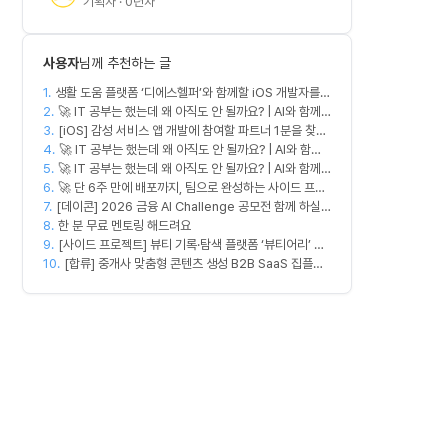
기획자 · 0년차
사용자
님께 추천하는 글
1.
생활 도움 플랫폼 ‘디에스헬퍼’와 함께할 iOS 개발자를
2.
찾습니다
🚀 IT 공부는 했는데 왜 아직도 안 될까요? | AI와 함께
3.
실무 중심 IT 모임 🤖
[iOS] 감성 서비스 앱 개발에 참여할 파트너 1분을 찾습
4.
니다.
🚀 IT 공부는 했는데 왜 아직도 안 될까요? | AI와 함께
5.
🚀 IT 공부는 했는데 왜 아직도 안 될까요? | AI와 함께
실무 중심 IT 모임 🤖
6.
실무 중심 IT 모임 🤖
🚀 단 6주 만에 배포까지, 팀으로 완성하는 사이드 프로
7.
[데이콘] 2026 금융 AI Challenge 공모전 함께 하실
젝트 [스위프 웹 15기] 🚀
8.
프론트엔드, 백엔드, 디자이너 구합니다!
한 분 무료 멘토링 해드려요
9.
[사이드 프로젝트] 뷰티 기록·탐색 플랫폼 ‘뷰티어리’ 디
10.
자이너·프론트엔드·백엔드 팀원을 모집합니다
[합류] 중개사 맞춤형 콘텐츠 생성 B2B SaaS 집플로
우과 함께 하실 멤버를 모집합니다!