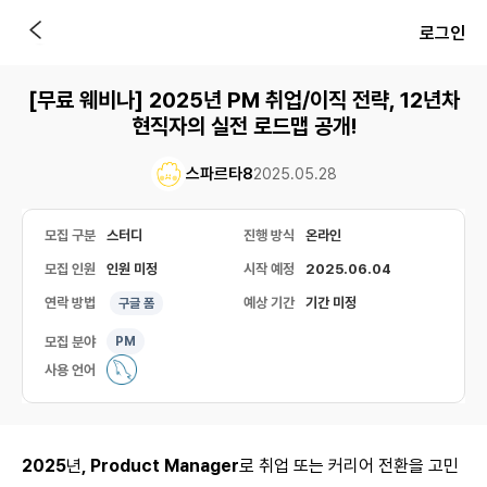
로그인
[무료 웨비나] 2025년 PM 취업/이직 전략, 12년차
현직자의 실전 로드맵 공개!
스파르타8
2025.05.28
모집 구분
스터디
진행 방식
온라인
모집 인원
인원 미정
시작 예정
2025.06.04
연락 방법
예상 기간
기간 미정
구글 폼
모집 분야
PM
사용 언어
2025
년
, Product Manager
로
취업
또는
커리어
전환을
고민