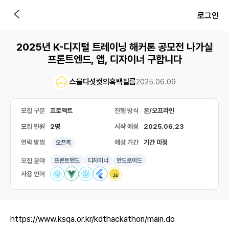
로그인
2025년 K-디지털 트레이닝 해커톤 공모전 나가실
프론트엔드, 앱, 디자이너 구합니다
스물다섯컷의흑백필름
2025.06.09
모집 구분
프로젝트
진행 방식
온/오프라인
모집 인원
2명
시작 예정
2025.06.23
연락 방법
예상 기간
기간 미정
오픈톡
모집 분야
프론트엔드
디자이너
안드로이드
사용 언어
https://www.ksqa.or.kr/kdthackathon/main.do