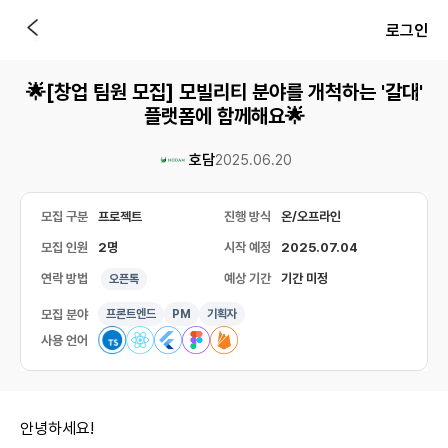
로그인
🌟[창업 팀원 모집] 모빌리티 분야를 개척하는 '갈대'
플랫폼에 함께해요🌟
호담
2025.06.20
모집 구분
프로젝트
진행 방식
온/오프라인
모집 인원
2명
시작 예정
2025.07.04
연락 방법
예상 기간
기간 미정
오픈톡
모집 분야
프론트엔드
PM
기획자
사용 언어
안녕하세요!