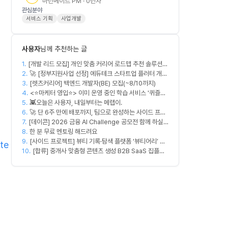
마린메이트 PM · 0년차
관심분야
서비스 기획
사업개발
사용자
님께 추천하는 글
1.
[개발 리드 모집] 개인 맞춤 커리어 로드맵 추천 솔루션
2.
커넥터즈의 백엔드 개발 엔지니어. 리드 개발자를 모집합
🚀 [정부지원사업 선정] 에듀테크 스타트업 플러터 개발
3.
니다! (첫 버전 완성, AWS 크레딧 5,000$+ 활용 가능)
자를 모십니다!
[렛츠커리어] 백엔드 개발자(BE) 모집(~8/10까지)
4.
<⭐마케터 영입⭐> 이미 운영 중인 학습 서비스 '퀴즐리',
5.
👾오늘은 사용자, 내일부터는 메랩이.
함께 키워갈 마케터를 찾습니다
6.
🚀 단 6주 만에 배포까지, 팀으로 완성하는 사이드 프로
7.
[데이콘] 2026 금융 AI Challenge 공모전 함께 하실
젝트 [스위프 웹 15기] 🚀
8.
프론트엔드, 백엔드, 디자이너 구합니다!
한 분 무료 멘토링 해드려요
9.
[사이드 프로젝트] 뷰티 기록·탐색 플랫폼 ‘뷰티어리’ 디
te
10.
자이너·프론트엔드·백엔드 팀원을 모집합니다
[합류] 중개사 맞춤형 콘텐츠 생성 B2B SaaS 집플로
우과 함께 하실 멤버를 모집합니다!