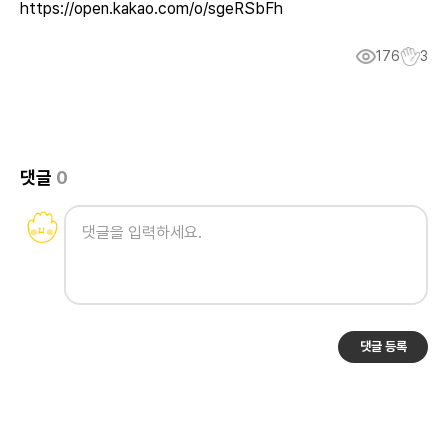
https://open.kakao.com/o/sgeRSbFh
176
3
댓글
0
댓글 등록