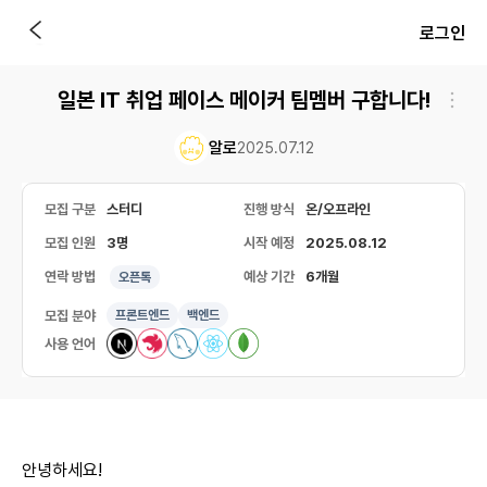
로그인
일본 IT 취업 페이스 메이커 팀멤버 구합니다!
알로
2025.07.12
모집 구분
스터디
진행 방식
온/오프라인
모집 인원
3명
시작 예정
2025.08.12
연락 방법
예상 기간
6개월
오픈톡
모집 분야
프론트엔드
백엔드
사용 언어
안녕하세요!