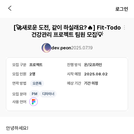
로그인
[🚀새로운 도전, 같이 하실래요?🔥] Fit-Todo
건강관리 프로젝트 팀원 모집💡
dev.peon
2025.07.19
모집 구분
프로젝트
진행 방식
온/오프라인
모집 인원
2명
시작 예정
2025.08.02
연락 방법
예상 기간
기간 미정
오픈톡
모집 분야
PM
디자이너
사용 언어
안녕하세요!