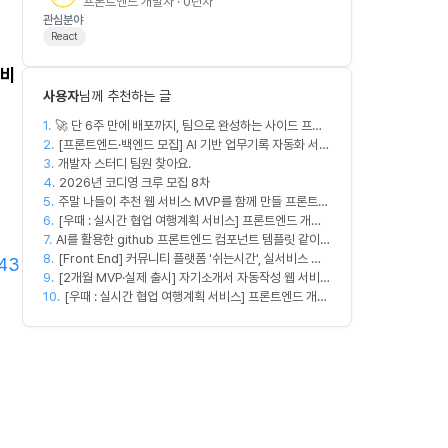
프론트엔드 개발자 · 0년차
관심분야
React
비
사용자
님께 추천하는 글
1.
🚀 단 6주 만에 배포까지, 팀으로 완성하는 사이드 프로
2.
젝트 [스위프 웹 15기] 🚀
[프론트엔드·백엔드 모집] AI 기반 업무기록 자동화 서비
3.
스 MVP 개발
개발자 스터디 팀원 찾아요.
4.
2026년 코디영 크루 모집 8차
5.
주말 나들이 추천 웹 서비스 MVP를 함께 만들 프론트엔
6.
드/디자이너 모집합니다
[우때 : 실시간 협업 여행계획 서비스] 프론트엔드 개발
7.
AI를 활용한 github 프론트엔드 컴포넌트 템플릿 같이
자 팀원을 모집합니다
8.
만드실분
[Front End] 커뮤니티 플랫폼 '쉬는시간', 실서비스 출
643
9.
시 목표
[2개월 MVP·실제 출시] 자기소개서 자동작성 웹 서비스
10.
디자이너·프론트엔드·백엔드·AI 엔지니어 모집
[우때 : 실시간 협업 여행계획 서비스] 프론트엔드 개발
자 팀원을 모집합니다