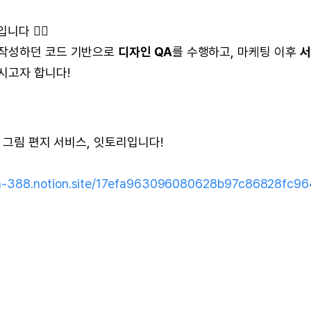
다 🙇‍♂
 작성하던 코드 기반으로
디자인 QA
를 수행하고, 마케팅 이후
서
시고자 합니다!
는 그림 편지 서비스, 잇토리입니다!
orn-388.notion.site/17efa963096080628b97c86828fc9