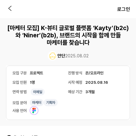
로그인
[마케터 모집] K-뷰티 글로벌 플랫폼 ‘Kayty’(b2c)
와 ‘Niner’(b2b), 브랜드의 시작을 함께 만들
마케터를 찾습니다
얀단
2025.08.02
모집 구분
프로젝트
진행 방식
온/오프라인
모집 인원
1명
시작 예정
2025.08.16
연락 방법
예상 기간
3개월
이메일
모집 분야
마케터
기획자
사용 언어