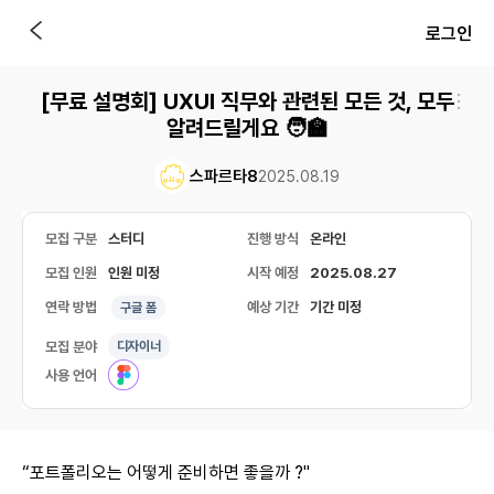
로그인
[무료 설명회] UXUI 직무와 관련된 모든 것, 모두
알려드릴게요 🧑‍🏫
스파르타8
2025.08.19
모집 구분
스터디
진행 방식
온라인
모집 인원
인원 미정
시작 예정
2025.08.27
연락 방법
예상 기간
기간 미정
구글 폼
모집 분야
디자이너
사용 언어
“포트폴리오는 어떻게 준비하면 좋을까 ?"