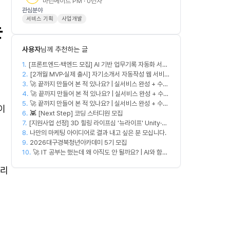
마린메이트 PM · 0년차
관심분야
서비스 기획
사업개발
는
사용자
님께 추천하는 글
1.
[프론트엔드·백엔드 모집] AI 기반 업무기록 자동화 서비
2.
스 MVP 개발
[2개월 MVP·실제 출시] 자기소개서 자동작성 웹 서비스
3.
디자이너·프론트엔드·백엔드·AI 엔지니어 모집
🚀 끝까지 만들어 본 적 있나요? | 실서비스 완성 + 수익
4.
창출 모임 💰
🚀 끝까지 만들어 본 적 있나요? | 실서비스 완성 + 수익
5.
🚀 끝까지 만들어 본 적 있나요? | 실서비스 완성 + 수익
창출 모임 💰
이
6.
창출 모임 💰
👾 [Next Step] 코딩 스터디원 모집
7.
[지원사업 선정] 3D 힐링 라이프심 '뉴라이프' Unity·서
8.
버 개발자 모집 🎮
나만의 마케팅 아이디어로 결과 내고 싶은 분 모십니다.
9.
2026대구경북청년아카데미 5기 모집
10.
🚀 IT 공부는 했는데 왜 아직도 안 될까요? | AI와 함께
실무 중심 IT 모임 🤖
소리