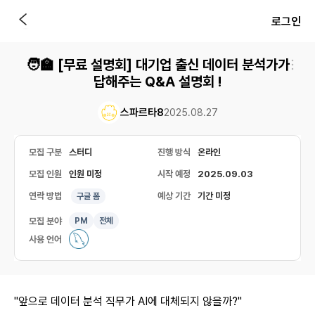
로그인
🧑‍🏫 [무료 설명회] 대기업 출신 데이터 분석가가
답해주는 Q&A 설명회 !
스파르타8
2025.08.27
모집 구분
스터디
진행 방식
온라인
모집 인원
인원 미정
시작 예정
2025.09.03
연락 방법
예상 기간
기간 미정
구글 폼
모집 분야
PM
전체
사용 언어
"앞으로 데이터 분석 직무가 AI에 대체되지 않을까?"