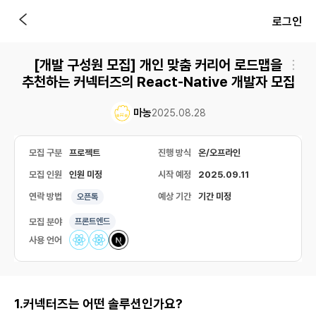
로그인
[개발 구성원 모집] 개인 맞춤 커리어 로드맵을
추천하는 커넥터즈의 React-Native 개발자 모집
마농
2025.08.28
모집 구분
프로젝트
진행 방식
온/오프라인
모집 인원
인원 미정
시작 예정
2025.09.11
연락 방법
예상 기간
기간 미정
오픈톡
모집 분야
프론트엔드
사용 언어
1.커넥터즈는 어떤 솔루션인가요?