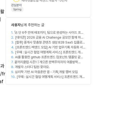
메타넷글로벌 백엔드 개발자 · 0년차
관심분야
Spring
 활
이
사용자
님께 추천하는 글
1.
🚀 단 6주 만에 배포까지, 팀으로 완성하는 사이드 프로
2.
젝트 [스위프 웹 15기] 🚀
[데이콘] 2026 금융 AI Challenge 공모전 함께 하실
3.
프론트엔드, 백엔드, 디자이너 구합니다!
[합류] 중개사 맞춤형 콘텐츠 생성 B2B SaaS 집플로우
4.
과 함께 하실 멤버를 모집합니다!
[프론트엔드·백엔드 모집] AI 기반 업무기록 자동화 서비
5.
[우때 : 실시간 협업 여행계획 서비스] 프론트엔드 개발
스 MVP 개발
6.
자 팀원을 모집합니다
AI를 활용한 github 프론트엔드 컴포넌트 템플릿 같이
7.
끝까지클럽 시즌1 | 게으른 완벽주의자의 여름방학
만드실분
팅과
8.
(~8/14)
개발자 스터디 팀원 찾아요.
9.
심리학 기반 AI 마음훈련 앱 - 기획,개발 멤버 모집
/fr
10.
[우때 : 실시간 협업 여행계획 서비스] 프론트엔드 개발
af
자 팀원을 모집합니다