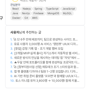
백엔드 개발자 · 3년차
관심분야
React
Nodejs
Spring
TypeScript
JavaScript
Java
Nextjs
Firebase
MongoDB
MySQL
구
Docker
Git
AWS
사용자
님께 추천하는 글
1.
🚀 단 6주 만에 배포까지, 팀으로 완성하는 사이드 프로
2.
젝트 [스위프 웹 15기] 🚀
유료 사용자 3,000명 AI 서비스 '영원봇' UIUX 디자인
3.
팀원 모집
[창업] 감정 기록 앱 - 초기 개발 멤버 모집
4.
[2개월 MVP·실제 출시] 자기소개서 자동작성 웹 서비
5.
새로운 방식의 만남을 제시하는 데이팅 앱 "자밋"에서 개
스 디자이너·프론트엔드·백엔드·AI 엔지니어 모집
6.
발자를 모십니다.
🔥두달 안에 포트폴리오를 함께 완성하실 프로덕트 디자
7.
🚀 [정부지원사업 선정] 에듀테크 초기 스타트업과 함께
이너를 찾습니다!🔥
8.
할 디자이너/기획자/마케터 크루 모집합니다!
앱 펫 플랫폼 디자이너 팀원 1~2명 모집합니다. 디자인
9.
범위는 한분씩 아바타 디자인,앱 디자인 맡습니다 혼자
AI 기반 취업 준비 플랫폼 '꼬꼬면'과 함께할 UI/UX 디자
10.
서 둘다 하셔도 합니다!
이너를 모십니다!
토스 미니앱 유저 3,800명 → 10,000명! 함께 키울
마케터 모집