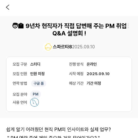
🧑‍🏫 9년차 현직자가 직접 답변해 주는 PM 취업
Q&A 설명회 !
스파르타8
2025.09.10
모집 구분
스터디
진행 방식
온라인
모집 인원
인원 미정
시작 예정
2025.09.10
연락 방법
예상 기간
기간 미정
구글 폼
모집 분야
PM
사용 언어
쉽게 알기 어려웠던 현직 PM의 인사이트와 실제 업무?