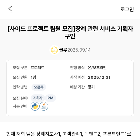
로그인
[사이드 프로젝트 팀원 모집]장례 관련 서비스 기획자
구인
글루
2025.09.14
모집 구분
프로젝트
진행 방식
온/오프라인
모집 인원
1명
시작 예정
2025.12.31
연락 방법
예상 기간
장기
오픈톡
모집 분야
기획자
PM
사용 언어
현재 저희 팀은 장례지도사1, 고객관리1, 백엔드2, 프론트엔드1로