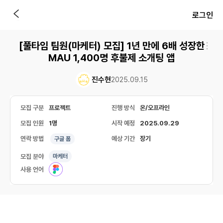
로그인
[풀타임 팀원(마케터) 모집] 1년 만에 6배 성장한
MAU 1,400명 후불제 소개팅 앱
진수현
2025.09.15
모집 구분
프로젝트
진행 방식
온/오프라인
모집 인원
1명
시작 예정
2025.09.29
연락 방법
예상 기간
장기
구글 폼
모집 분야
마케터
사용 언어