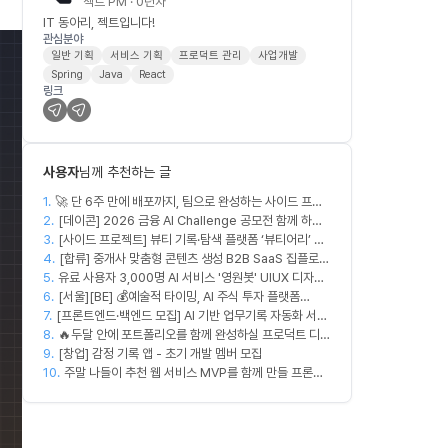
젝트 PM · 0년차
IT 동아리, 젝트입니다!
관심분야
일반 기획
서비스 기획
프로덕트 관리
사업개발
Spring
Java
React
링크
사용자
님께 추천하는 글
1.
🚀 단 6주 만에 배포까지, 팀으로 완성하는 사이드 프로
2.
젝트 [스위프 웹 15기] 🚀
[데이콘] 2026 금융 AI Challenge 공모전 함께 하실
3.
프론트엔드, 백엔드, 디자이너 구합니다!
[사이드 프로젝트] 뷰티 기록·탐색 플랫폼 ‘뷰티어리’ 디
4.
자이너·프론트엔드·백엔드 팀원을 모집합니다
[합류] 중개사 맞춤형 콘텐츠 생성 B2B SaaS 집플로우
5.
유료 사용자 3,000명 AI 서비스 '영원봇' UIUX 디자인
과 함께 하실 멤버를 모집합니다!
6.
팀원 모집
[서울][BE] 💰예술적 타이밍, AI 주식 투자 플랫폼
7.
[프론트엔드·백엔드 모집] AI 기반 업무기록 자동화 서비
(Spring)
8.
스 MVP 개발
🔥두달 안에 포트폴리오를 함께 완성하실 프로덕트 디자
9.
이너를 찾습니다!🔥
[창업] 감정 기록 앱 - 초기 개발 멤버 모집
10.
주말 나들이 추천 웹 서비스 MVP를 함께 만들 프론트
엔드/디자이너 모집합니다