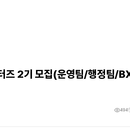
포터즈 2기 모집(운영팀/행정팀/B
494