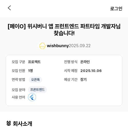
로그인
[페이O] 위시버니 앱 프런트엔드 파트타임 개발자님
찾습니다!
wishbunny
2025.09.22
모집 구분
프로젝트
진행 방식
온라인
모집 인원
1명
시작 예정
2025.10.06
연락 방법
예상 기간
장기
오픈톡
모집 분야
프론트엔드
사용 언어
🐰 회사소개