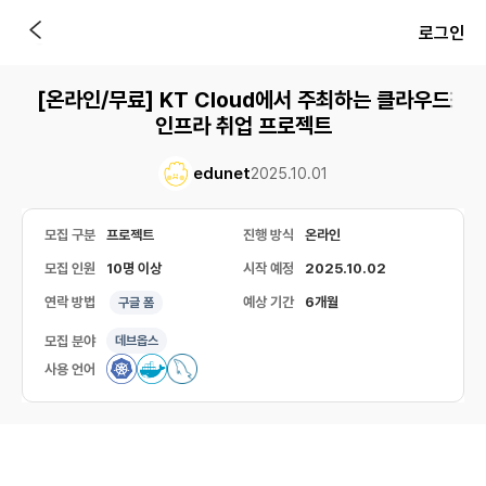
로그인
[온라인/무료] KT Cloud에서 주최하는 클라우드
인프라 취업 프로젝트
edunet
2025.10.01
모집 구분
프로젝트
진행 방식
온라인
모집 인원
10명 이상
시작 예정
2025.10.02
연락 방법
예상 기간
6개월
구글 폼
모집 분야
데브옵스
사용 언어