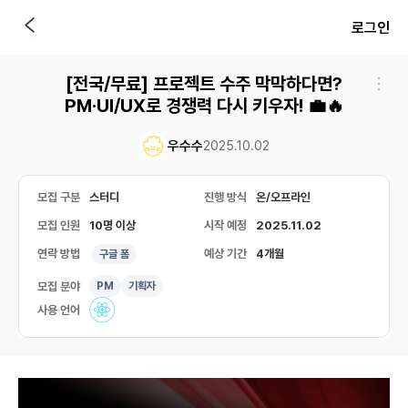
로그인
[전국/무료] 프로젝트 수주 막막하다면?
PM·UI/UX로 경쟁력 다시 키우자! 💼🔥
우수수
2025.10.02
모집 구분
스터디
진행 방식
온/오프라인
모집 인원
10명 이상
시작 예정
2025.11.02
연락 방법
예상 기간
4개월
구글 폼
모집 분야
PM
기획자
사용 언어