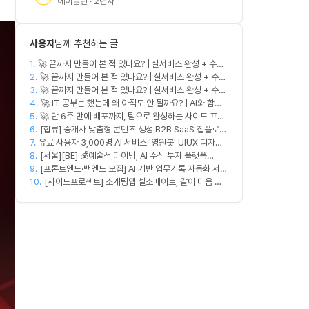
에이블런 · 2년차
사용자
님께 추천하는 글
1.
🚀 끝까지 만들어 본 적 있나요? | 실서비스 완성 + 수익
2.
창출 모임 💰
🚀 끝까지 만들어 본 적 있나요? | 실서비스 완성 + 수익
3.
창출 모임 💰
🚀 끝까지 만들어 본 적 있나요? | 실서비스 완성 + 수익
4.
창출 모임 💰
🚀 IT 공부는 했는데 왜 아직도 안 될까요? | AI와 함께
5.
🚀 단 6주 만에 배포까지, 팀으로 완성하는 사이드 프로
실무 중심 IT 모임 🤖
6.
젝트 [스위프 웹 15기] 🚀
[합류] 중개사 맞춤형 콘텐츠 생성 B2B SaaS 집플로우
7.
유료 사용자 3,000명 AI 서비스 '영원봇' UIUX 디자인
과 함께 하실 멤버를 모집합니다!
8.
팀원 모집
[서울][BE] 💰예술적 타이밍, AI 주식 투자 플랫폼
9.
(Spring)
[프론트엔드·백엔드 모집] AI 기반 업무기록 자동화 서비
10.
스 MVP 개발
[사이드프로젝트] 소개팅앱 셀소메이트, 같이 다음 방
향 잡아볼 분 구합니다