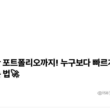
 포트폴리오까지! 누구보다 빠르
 법🚀
158