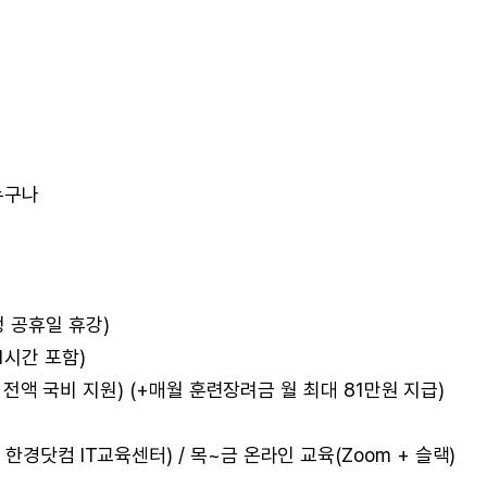
 누구나
(법정 공휴일 휴강)
 1시간 포함)
원 전액 국비 지원) (+매월 훈련장려금 월 최대 81만원 지급)
경닷컴 IT교육센터) / 목~금 온라인 교육(Zoom + 슬랙)