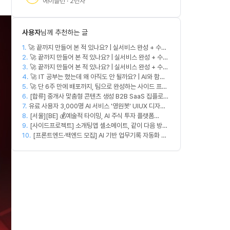
에이블런 · 2년차
사용자
님께 추천하는 글
1.
🚀 끝까지 만들어 본 적 있나요? | 실서비스 완성 + 수익
2.
창출 모임 💰
🚀 끝까지 만들어 본 적 있나요? | 실서비스 완성 + 수익
3.
창출 모임 💰
🚀 끝까지 만들어 본 적 있나요? | 실서비스 완성 + 수익
4.
창출 모임 💰
🚀 IT 공부는 했는데 왜 아직도 안 될까요? | AI와 함께
5.
🚀 단 6주 만에 배포까지, 팀으로 완성하는 사이드 프로
실무 중심 IT 모임 🤖
6.
젝트 [스위프 웹 15기] 🚀
[합류] 중개사 맞춤형 콘텐츠 생성 B2B SaaS 집플로우
7.
유료 사용자 3,000명 AI 서비스 '영원봇' UIUX 디자인
과 함께 하실 멤버를 모집합니다!
8.
팀원 모집
[서울][BE] 💰예술적 타이밍, AI 주식 투자 플랫폼
9.
(Spring)
[사이드프로젝트] 소개팅앱 셀소메이트, 같이 다음 방향
10.
잡아볼 분 구합니다
[프론트엔드·백엔드 모집] AI 기반 업무기록 자동화 서
비스 MVP 개발