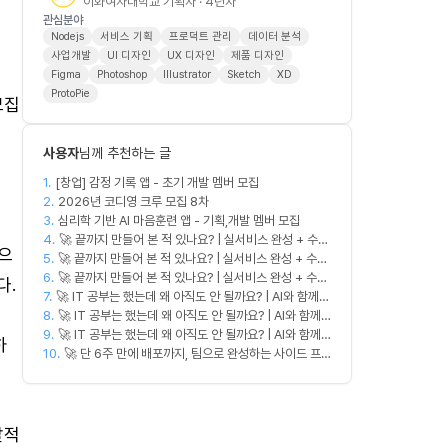
이화여자대학교 기획자 · 4년차
관심분야
Nodejs
서비스 기획
프로덕트 관리
데이터 분석
사업개발
UI 디자인
UX 디자인
제품 디자인
Figma
Photoshop
Illustrator
Sketch
XD
ProtoPie
모집
사용자
님께 추천하는 글
1.
[창업] 감정 기록 앱 - 초기 개발 멤버 모집
2.
2026년 코디영 크루 모집 8차
3.
심리학 기반 AI 마음훈련 앱 - 기획,개발 멤버 모집
4.
🚀 끝까지 만들어 본 적 있나요? | 실서비스 완성 + 수익
으
5.
🚀 끝까지 만들어 본 적 있나요? | 실서비스 완성 + 수익
창출 모임 💰
6.
창출 모임 💰
🚀 끝까지 만들어 본 적 있나요? | 실서비스 완성 + 수익
다.
7.
🚀 IT 공부는 했는데 왜 아직도 안 될까요? | AI와 함께
창출 모임 💰
8.
실무 중심 IT 모임 🤖
🚀 IT 공부는 했는데 왜 아직도 안 될까요? | AI와 함께
9.
실무 중심 IT 모임 🤖
🚀 IT 공부는 했는데 왜 아직도 안 될까요? | AI와 함께
하
10.
실무 중심 IT 모임 🤖
🚀 단 6주 만에 배포까지, 팀으로 완성하는 사이드 프
로젝트 [스위프 웹 15기] 🚀
발적