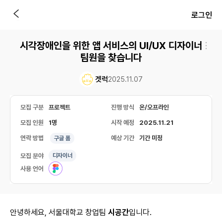
로그인
시각장애인을 위한 앱 서비스의 UI/UX 디자이너
팀원을 찾습니다
겟럭
2025.11.07
모집 구분
프로젝트
진행 방식
온/오프라인
모집 인원
1명
시작 예정
2025.11.21
연락 방법
예상 기간
기간 미정
구글 폼
모집 분야
디자이너
사용 언어
안녕하세요, 서울대학교 창업팀
시공간
입니다.