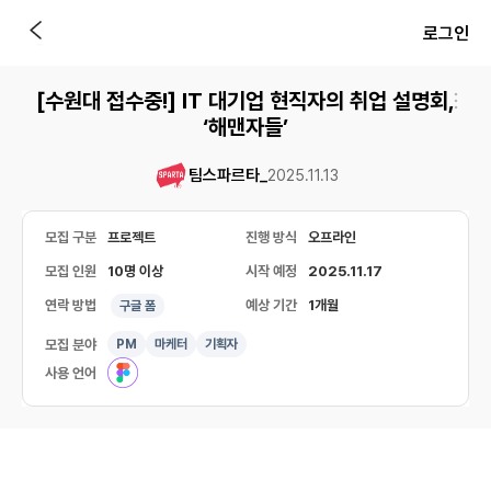
로그인
[수원대 접수중!] IT 대기업 현직자의 취업 설명회,
‘해맨자들’
팀스파르타_
2025.11.13
모집 구분
프로젝트
진행 방식
오프라인
모집 인원
10명 이상
시작 예정
2025.11.17
연락 방법
예상 기간
1개월
구글 폼
모집 분야
PM
마케터
기획자
사용 언어