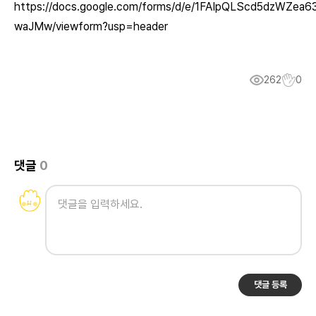
https://docs.google.com/forms/d/e/1FAIpQLScd5dzWZe
waJMw/viewform?usp=header
262
0
댓글
0
댓글 등록