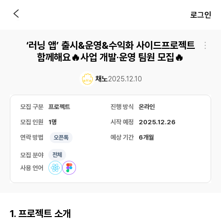
로그인
‘러닝 앱’ 출시&운영&수익화 사이드프로젝트
함께해요🔥사업 개발·운영 팀원 모집🔥
채노
2025.12.10
모집 구분
프로젝트
진행 방식
온라인
모집 인원
1명
시작 예정
2025.12.26
연락 방법
예상 기간
6개월
오픈톡
모집 분야
전체
사용 언어
1. 프로젝트 소개