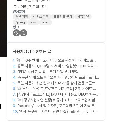
젝트 PM · 0년차
IT 동아리, 젝트입니다!
관심분야
일반 기획
서비스 기획
프로덕트 관리
사업개발
Spring
Java
React
링크
사용자
님께 추천하는 글
1.
🚀 단 6주 만에 배포까지, 팀으로 완성하는 사이드 프로
2.
젝트 [스위프 웹 15기] 🚀
유료 사용자 3,000명 AI 서비스 '영원봇' UIUX 디자인
3.
팀원 모집
[창업] 감정 기록 앱 - 초기 개발 멤버 모집
4.
🔥두달 안에 포트폴리오를 함께 완성하실 프로덕트 디
젝
5.
주말 나들이 추천 웹 서비스 MVP를 함께 만들 프론트엔
자이너를 찾습니다!🔥
6.
드/디자이너 모집합니다
🚀 부산 - [사이드 프로젝트 팀원 모집] 함께 사이드 프
7.
[창업/사이드프로젝트] MVP 데이터 들고 UI/UX 처음부
로젝트 진행할 팀원 모집합니다. 🚀
8.
터 다시 짤 'PM 겸 프로덕트 디자이너' 구합니다
🚀 [정부지원사업 선정] 에듀테크 초기 스타트업과 함께
이
9.
할 디자이너/기획자/마케터 크루 모집합니다!
[serotiny] 독서 앱 디자인, 포트폴리오 함께 만들 분
10.
앱 펫 플랫폼 디자이너 팀원 1~2명 모집합니다. 디자인
범위는 한분씩 아바타 디자인,앱 디자인 맡습니다 혼자
서 둘다 하셔도 합니다!