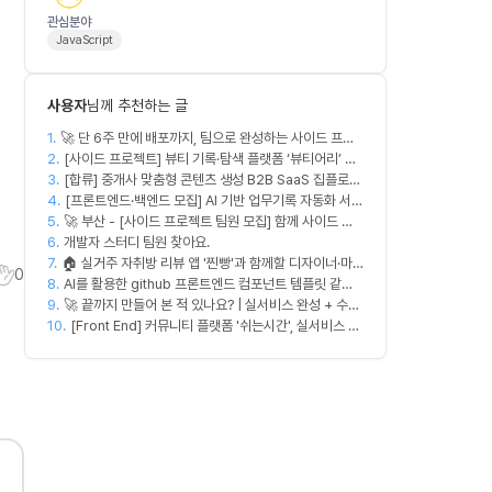
관심분야
JavaScript
사용자
님께 추천하는 글
1.
🚀 단 6주 만에 배포까지, 팀으로 완성하는 사이드 프로
2.
젝트 [스위프 웹 15기] 🚀
[사이드 프로젝트] 뷰티 기록·탐색 플랫폼 ‘뷰티어리’ 디
3.
자이너·프론트엔드·백엔드 팀원을 모집합니다
[합류] 중개사 맞춤형 콘텐츠 생성 B2B SaaS 집플로우
4.
과 함께 하실 멤버를 모집합니다!
[프론트엔드·백엔드 모집] AI 기반 업무기록 자동화 서비
5.
🚀 부산 - [사이드 프로젝트 팀원 모집] 함께 사이드 프
스 MVP 개발
6.
로젝트 진행할 팀원 모집합니다. 🚀
개발자 스터디 팀원 찾아요.
7.
🏠 실거주 자취방 리뷰 앱 '찐빵'과 함께할 디자이너·마
0
8.
케터를 모십니다
AI를 활용한 github 프론트엔드 컴포넌트 템플릿 같이
9.
만드실분
🚀 끝까지 만들어 본 적 있나요? | 실서비스 완성 + 수익
10.
창출 모임 💰
[Front End] 커뮤니티 플랫폼 '쉬는시간', 실서비스 출
시 목표