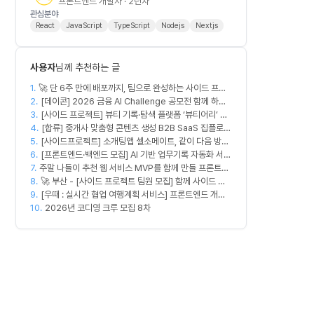
프론트엔드 개발자 · 2년차
관심분야
React
JavaScript
TypeScript
Nodejs
Nextjs
사용자
님께 추천하는 글
1.
🚀 단 6주 만에 배포까지, 팀으로 완성하는 사이드 프로
2.
젝트 [스위프 웹 15기] 🚀
[데이콘] 2026 금융 AI Challenge 공모전 함께 하실
3.
프론트엔드, 백엔드, 디자이너 구합니다!
[사이드 프로젝트] 뷰티 기록·탐색 플랫폼 ‘뷰티어리’ 디
4.
자이너·프론트엔드·백엔드 팀원을 모집합니다
[합류] 중개사 맞춤형 콘텐츠 생성 B2B SaaS 집플로우
5.
[사이드프로젝트] 소개팅앱 셀소메이트, 같이 다음 방향
과 함께 하실 멤버를 모집합니다!
6.
잡아볼 분 구합니다
[프론트엔드·백엔드 모집] AI 기반 업무기록 자동화 서비
7.
주말 나들이 추천 웹 서비스 MVP를 함께 만들 프론트엔
스 MVP 개발
8.
드/디자이너 모집합니다
🚀 부산 - [사이드 프로젝트 팀원 모집] 함께 사이드 프
9.
로젝트 진행할 팀원 모집합니다. 🚀
[우때 : 실시간 협업 여행계획 서비스] 프론트엔드 개발
10.
자 팀원을 모집합니다
2026년 코디영 크루 모집 8차