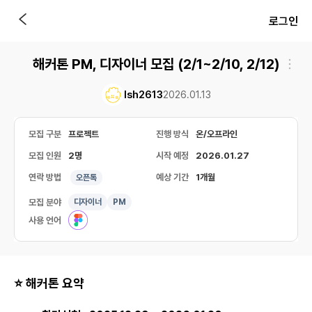
로그인
해커톤 PM, 디자이너 모집 (2/1~2/10, 2/12)
lsh2613
2026.01.13
모집 구분
프로젝트
진행 방식
온/오프라인
모집 인원
2명
시작 예정
2026.01.27
연락 방법
예상 기간
1개월
오픈톡
모집 분야
디자이너
PM
사용 언어
⭐
해커톤 요약