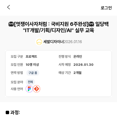
로그인
🦁[멋쟁이사자처럼 : 국비지원 6주완성]🦁 일당백
"IT개발/기획/디자인/AI" 실무 교육
세발디자이너
2026.01.16
모집 구분
프로젝트
진행 방식
온라인
모집 인원
10명 이상
시작 예정
2026.01.30
연락 방법
예상 기간
2개월
구글 폼
모집 분야
전체
사용 언어
■ 과정: