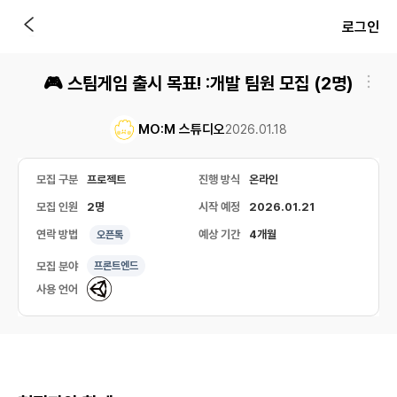
로그인
🎮 스팀게임 출시 목표! :개발 팀원 모집 (2명)
MO:M 스튜디오
2026.01.18
모집 구분
프로젝트
진행 방식
온라인
모집 인원
2명
시작 예정
2026.01.21
연락 방법
예상 기간
4개월
오픈톡
모집 분야
프론트엔드
사용 언어