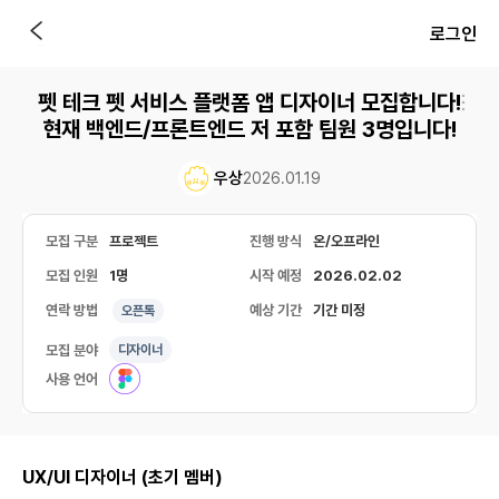
로그인
펫 테크 펫 서비스 플랫폼 앱 디자이너 모집합니다!
현재 백엔드/프론트엔드 저 포함 팀원 3명입니다!
우상
2026.01.19
모집 구분
프로젝트
진행 방식
온/오프라인
모집 인원
1명
시작 예정
2026.02.02
연락 방법
예상 기간
기간 미정
오픈톡
모집 분야
디자이너
사용 언어
UX/UI 디자이너 (초기 멤버)