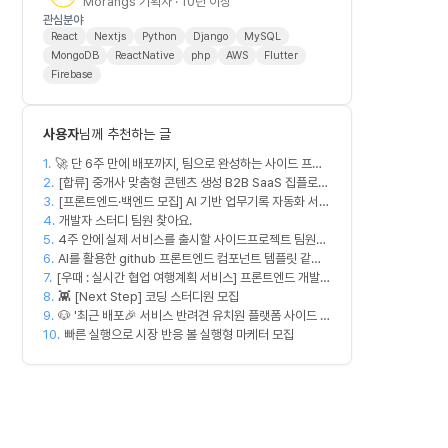
Morangs 기획자 · 10년 이상
관심분야
React
Nextjs
Python
Django
MySQL
MongoDB
ReactNative
php
AWS
Flutter
Firebase
사용자
님께 추천하는 글
1.
🚀 단 6주 만에 배포까지, 팀으로 완성하는 사이드 프로
2.
젝트 [스위프 웹 15기] 🚀
[합류] 중개사 맞춤형 콘텐츠 생성 B2B SaaS 집플로우
3.
과 함께 하실 멤버를 모집합니다!
[프론트엔드·백엔드 모집] AI 기반 업무기록 자동화 서비
4.
스 MVP 개발
개발자 스터디 팀원 찾아요.
5.
4주 안에 실제 서비스를 출시할 사이드프로젝트 팀원을
6.
모집합니다
AI를 활용한 github 프론트엔드 컴포넌트 템플릿 같이
7.
[우때 : 실시간 협업 여행계획 서비스] 프론트엔드 개발자
만드실분
8.
팀원을 모집합니다
👾 [Next Step] 코딩 스터디원 모집
9.
🐶 '최근 배포🎉 서비스 반려견 유치원 플랫폼 사이드 프
10.
로젝트' 충원
빠른 실행으로 시장 반응 볼 실행형 마케터 모집