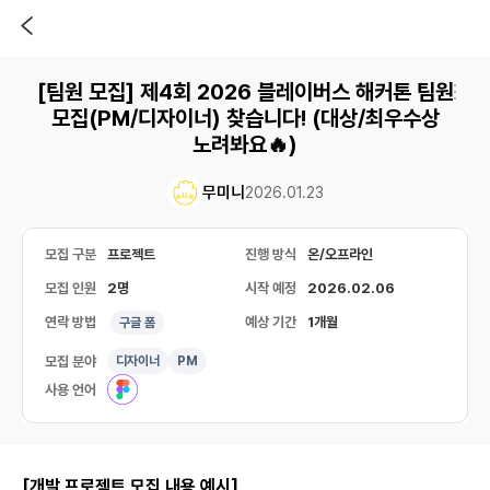
[팀원 모집] 제4회 2026 블레이버스 해커톤 팀원
모집(PM/디자이너) 찾습니다! (대상/최우수상
노려봐요🔥)
무미니
2026.01.23
모집 구분
프로젝트
진행 방식
온/오프라인
모집 인원
2명
시작 예정
2026.02.06
연락 방법
예상 기간
1개월
구글 폼
모집 분야
디자이너
PM
사용 언어
[개발 프로젝트 모집 내용 예시]