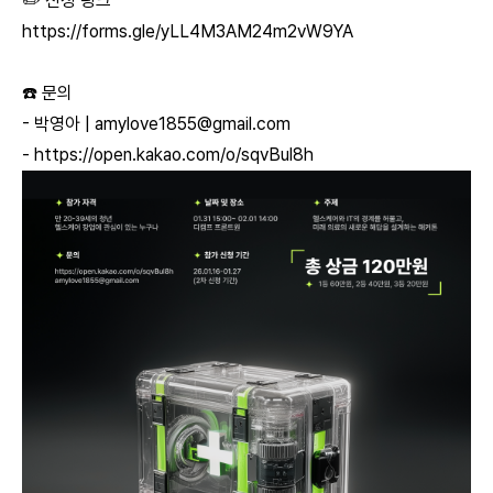
✏️ 신청 링크
https://forms.gle/yLL4M3AM24m2vW9YA
☎️ 문의
- 박영아 |
amylove1855@gmail.com
-
https://open.kakao.com/o/sqvBul8h