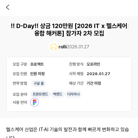
‼️ D-Day‼️ 상금 120만원 [2026 IT x 헬스케어
융합 해커톤] 참가자 2차 모집
rolli
2026.01.27
모집 구분
프로젝트
진행 방식
오프라인
모집 인원
인원 미정
시작 예정
2026.01.27
연락 방법
예상 기간
기간 미정
구글 폼
모집 분야
프론트엔드
백엔드
디자이너
사용 언어
헬스케어 산업은 IT·AI 기술의 발전과 함께 빠르게 변화하고 있습