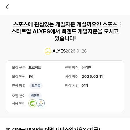
스포츠에 관심있는 개발자분 계실까요?! 스포츠
스타트업 ALYES에서 백엔드 개발자분을 모시고
있습니다!
ALYES
2026.01.28
모집 구분
프로젝트
진행 방식
온라인
모집 인원
1명
시작 예정
2026.02.11
연락 방법
예상 기간
장기
오픈톡
모집 분야
백엔드
사용 언어
🏃 ONE-PASS는 어떤 서비스인가요? (지금)