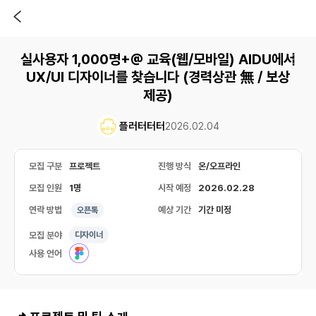
실사용자 1,000명+@ 교육(웹/모바일) AIDU에서
UX/UI 디자이너를 찾습니다 (경력상관 無 / 보상
제공)
플러터터터
2026.02.04
모집 구분
프로젝트
진행 방식
온/오프라인
모집 인원
1명
시작 예정
2026.02.28
연락 방법
예상 기간
기간 미정
오픈톡
모집 분야
디자이너
사용 언어