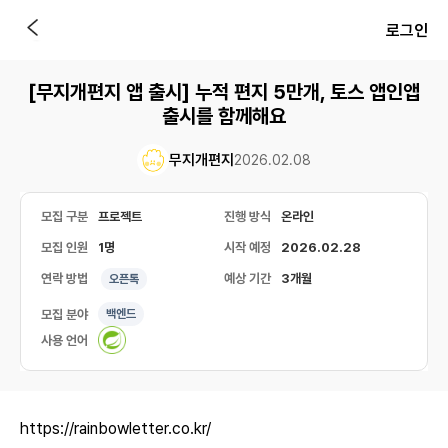
로그인
[무지개편지 앱 출시] 누적 편지 5만개, 토스 앱인앱
출시를 함께해요
무지개편지
2026.02.08
모집 구분
프로젝트
진행 방식
온라인
모집 인원
1명
시작 예정
2026.02.28
연락 방법
예상 기간
3개월
오픈톡
모집 분야
백엔드
사용 언어
https://rainbowletter.co.kr/